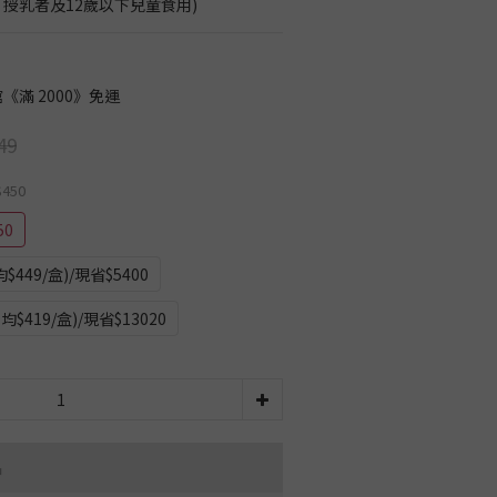
、授乳者及12歲以下兒童食用)
《滿 2000》免運
49
$450
50
449/盒)/現省$5400
$419/盒)/現省$13020
品