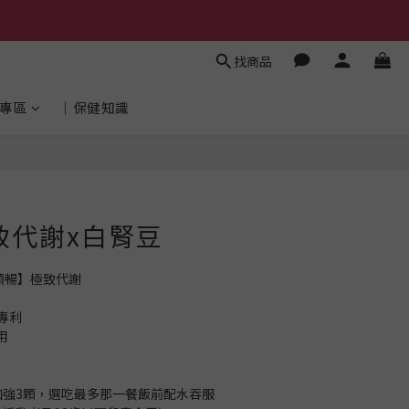
找商品
專區
│保健知識
立即購買
極致代謝x白腎豆
順暢】極致代謝
專利
用
加強3顆，選吃最多那一餐飯前配水吞服