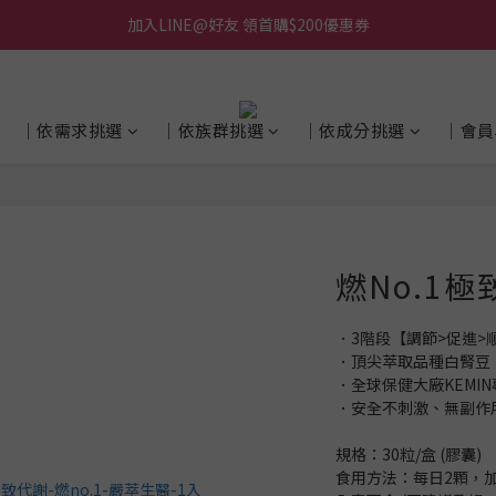
加入LINE@好友 領首購$200優惠券
│依需求挑選
│依族群挑選
│依成分挑選
│會員
燃No.1
．3階段【調節>促進>
．頂尖萃取品種白腎豆
．全球保健大廠KEMIN
．安全不刺激、無副作
規格：30粒/盒 (膠囊)
食用方法：每日2顆，