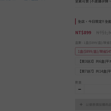
全素可食 (不建議孕婦
全店，今日限定!! 全館
NT$1,3
NT$899
盒數
: 1盒($899/盒)/現省
1盒($899/盒)/現省$4
【買3送3】共6盒(平均$
【買7送7】共14盒(平均
數量
以優惠價加購商