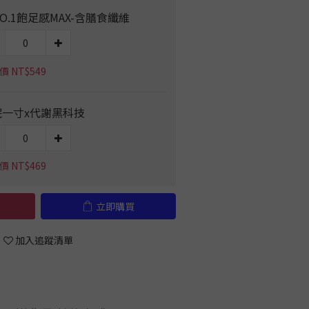
O.1飽足感MAX-含膳食纖維
 NT$549
眠一寸x代謝黑科技
 NT$469
立即購買
加入追蹤清單