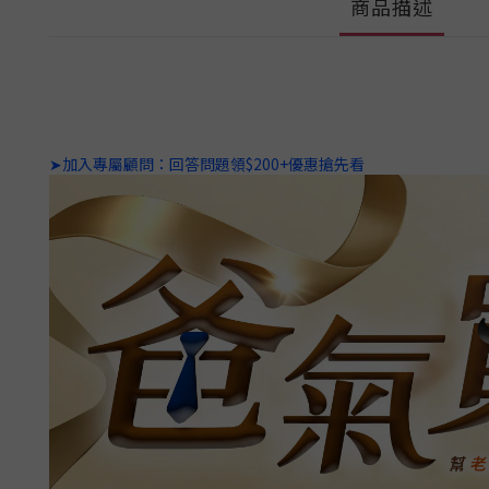
商品描述
➤加入專屬顧問：回答問題領$200+優惠搶先看