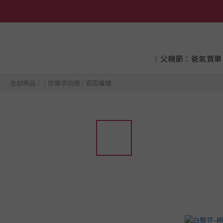
│父親節：爸氣買單
全部商品
/
│依需求挑選
/
窈窕纖體