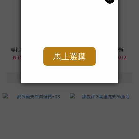
專利游離型葉黃素x蝦紅素
天然酵母男性B群+鋅
NT$779 ~ NT$3,832
NT$419 ~ NT$2,072
NT$9,352
NT$5,032