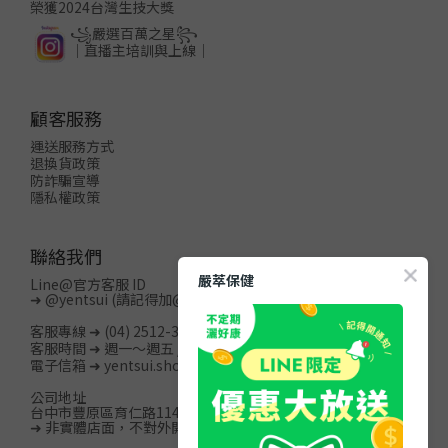
榮獲2024台灣生技大獎
꧁嚴選百萬之星꧂
│直播主培訓與上線│
顧客服務
運送服務方式
退換貨政策
防詐騙宣導
隱私權政策
聯絡我們
嚴萃保健
Line@官方客服 ID
➜
@yentsui
(請記得加@)
客服專線 ➜ (04) 2512-3996
客服時間 ➜ 週一～週五 / 08:00-20:00
電子信箱 ➜ yentsui.shop@gmail.com
公司地址
台中市豐原區育仁路114巷15號13樓之2
➜ 非實體店面，不對外開放