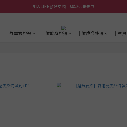
加入LINE@好友 領首購$200優惠券
│依需求挑選
│依族群挑選
│依成分挑選
│會員