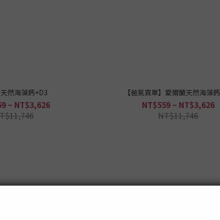
天然海藻鈣+D3
【爸氣買單】愛爾蘭天然海藻鈣+
9 ~ NT$3,626
NT$559 ~ NT$3,626
T$11,746
NT$11,746