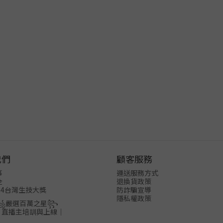
我們
顧客服務
事
運送服務方式
全
退換貨政策
24台灣生技大獎
防詐騙宣導
隱私權政策
꧁嚴選百萬之星꧂
│直播主培訓與上線│