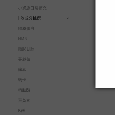
小資族日常補充
│依成分挑選
膠原蛋白
NMN
穀胱甘肽
蔓越莓
酵素
瑪卡
精胺酸
葉黃素
B群