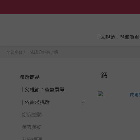
│父親節：爸氣買單
全部商品
/
│依成分挑選
/
鈣
鈣
精選商品
│父親節：爸氣買單
│依需求挑選
窈窕纖體
美容美妍
私密調理