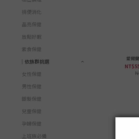
排便消化
晶亮保健
放鬆好眠
素食保健
愛爾蘭
│依族群挑選
NT$55
N
女性保健
男性保健
銀髮保健
兒童保健
孕婦保健
上班族必備