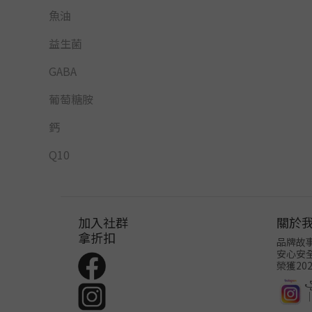
魚油
益生菌
GABA
葡萄糖胺
鈣
Q10
加入社群
關於
拿折扣
品牌故
安心安
榮獲20