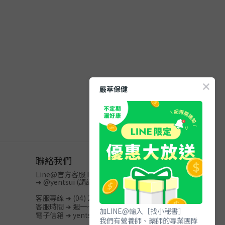
嚴萃保健
聯絡我們
Line@官方客服 ID
➜
@yentsui
(請記得加@)
客服專線 ➜ (04) 2512-3996
客服時間 ➜ 週一～週五 / 08:00-20:00
加LINE@輸入［找小秘書］
電子信箱 ➜ yentsui.shop@gmail.com
我們有營養師、藥師的專業團隊