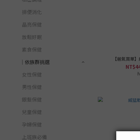
排便消化
晶亮保健
放鬆好眠
素食保健
【爸氣買單】
│依族群挑選
NT$44
女性保健
男性保健
銀髮保健
兒童保健
孕婦保健
上班族必備