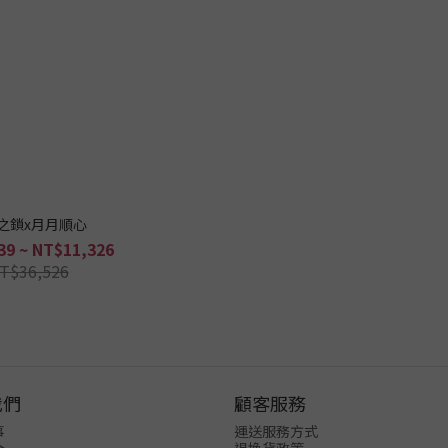
之鎖x月月順心
39 ~ NT$11,326
T$36,526
我們
顧客服務
事
運送服務方式