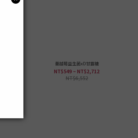
蔓越莓益生菌xD甘露糖
NT$549 ~ NT$2,712
NT$6,552