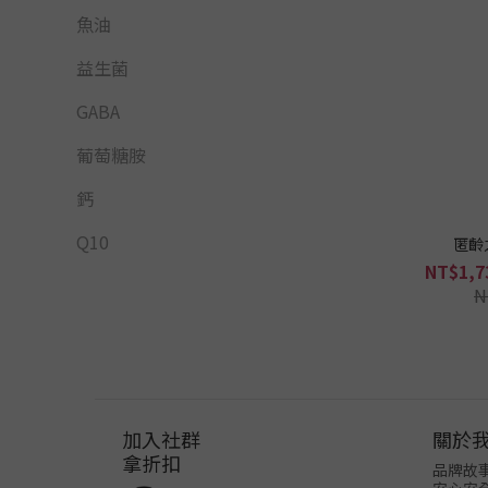
魚油
益生菌
GABA
葡萄糖胺
鈣
Q10
匿齡
NT$1,7
N
加入社群
關於
拿折扣
品牌故