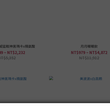
威猛戰神黑瑪卡x精氨酸
月月暖暖飲
9 ~ NT$2,232
NT$979 ~ NT$4,872
NT$5,352
NT$11,912