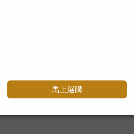
神黑瑪卡x精氨酸
美波波x白高顆
9 ~ NT$2,232
NT$1,079 ~ NT$5,352
NT$5,352
NT$12,952