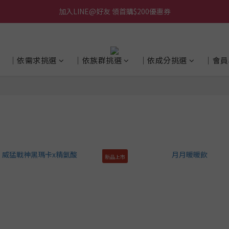
加入LINE@好友 領首購$200優惠券
│依需求挑選
│依族群挑選
│依成分挑選
│會員
新品上市