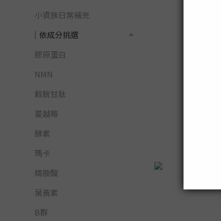
小資族日常補充
│依成分挑選
膠原蛋白
NMN
穀胱甘肽
威猛戰
蔓越莓
NT$44
酵素
瑪卡
精胺酸
葉黃素
B群