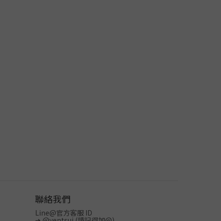
聯絡我們
Line@官方客服 ID
➜
@yentsui
(請記得加@)