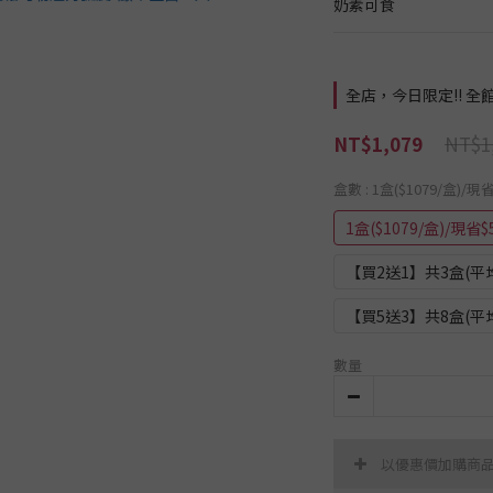
奶素可食
全店，今日限定!! 全館
NT$1
NT$1,079
盒數
: 1盒($1079/盒)/現
1盒($1079/盒)/現省$
【買2送1】共3盒(平均$
【買5送3】共8盒(平均$
數量
以優惠價加購商