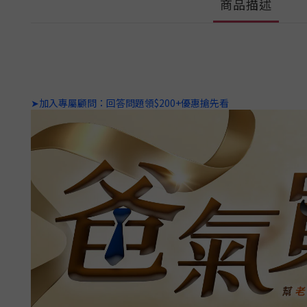
商品描述
➤加入專屬顧問：回答問題領$200+優惠搶先看