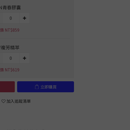
N青春膠囊
 NT$859
密複芳精萃
 NT$619
立即購買
加入追蹤清單