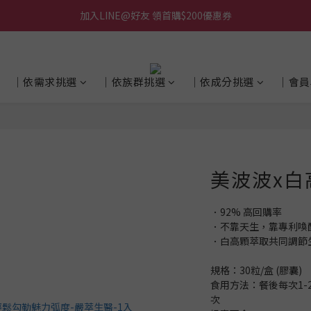
加入LINE@好友 領首購$200優惠券
│依需求挑選
│依族群挑選
│依成分挑選
│會員
美波波x白
．92% 高回購率
．不靠天生，靠專利喚
．白高顆萃取共同調節
規格：30粒/盒 (膠囊)
食用方法：餐後每次1-
次