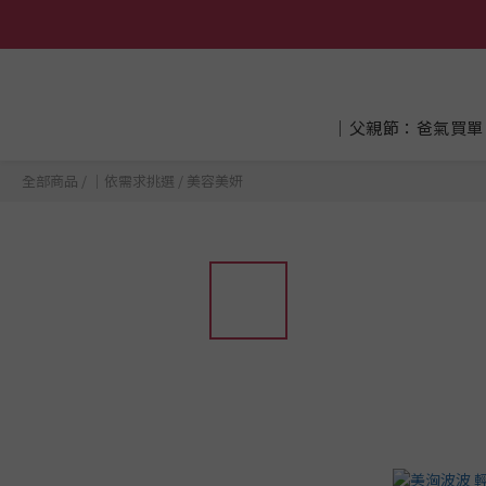
│父親節：爸氣買單
全部商品
/
│依需求挑選
/
美容美妍