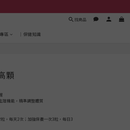
找商品
專區
│保健知識
立即購買
高顆
醒
生理機能，精準調整體質
2粒，每天2次；加強保養一次3粒，每日3