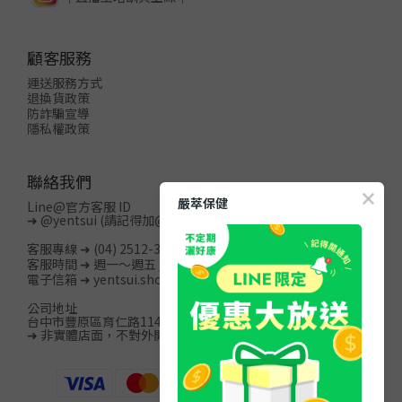
顧客服務
運送服務方式
退換貨政策
防詐騙宣導
隱私權政策
聯絡我們
嚴萃保健
Line@官方客服 ID
➜
@yentsui
(請記得加@)
客服專線 ➜ (04) 2512-3996
客服時間 ➜ 週一～週五 / 08:00-20:00
電子信箱 ➜ yentsui.shop@gmail.com
公司地址
台中市豐原區育仁路114巷15號13樓之2
➜ 非實體店面，不對外開放