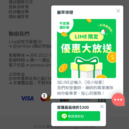
運送服務方式
退換貨政策
防詐騙宣導
嚴萃保健
隱私權政策
聯絡我們
Line@官方客服 ID
➜
@yentsui
(請記得加@)
客服專線 ➜ (04) 2512-3996
客服時間 ➜ 週一～週五 / 08:00-20:00
電子信箱 ➜ yentsui.shop@gmail.com
公司地址
台中市豐原區育仁路114巷15號13樓之2
加LINE@輸入［找小秘書］
➜ 非實體店面，不對外開放
我們有營養師、藥師的專業團隊
給你最專業、貼心的服務！
首購最高現折$300
點我領折扣
立即購買
© 2026 嚴萃有限公司 All rights reserved