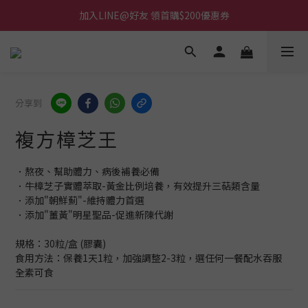
加入LINE@好友 領首購$200優惠券
分享到
複方樟芝王
．熬夜、幫助體力、病後補養必備
．牛樟芝子實體萃取-黃金比例培養，有效提升三萜類含量
．添加"朝鮮薊"-維持體力首選
．添加"薑黃"明星聖品-促進新陳代謝
規格：30粒/盒 (膠囊)
食用方法：保養1天1粒，加強調整2-3粒，選任何一餐配水吞服
全素可食