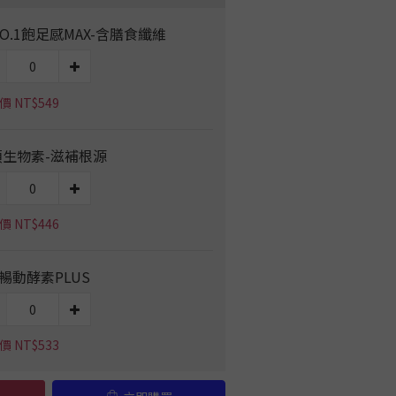
O.1飽足感MAX-含膳食纖維
 NT$549
頂生物素-滋補根源
 NT$446
3暢動酵素PLUS
 NT$533