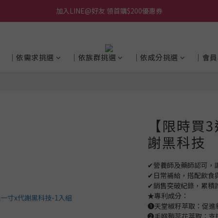
加入LINE@好友 領首購$200優惠券
│依需求挑選
│依族群挑選
│依成分挑選
│會員
【限時買3
謝黑科技
✔營養師及藥師認可，
✔日常補給，搭配飲食
✔銷售突破紀錄，累積
★專利成分：
❶天堂椒籽萃取：促進
❷毛喉鞘蕊花萃取：支