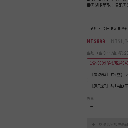
❸黑胡椒萃取：搭配黑
全店，今日限定!! 全館
NT$1,3
NT$899
盒數
: 1盒($899/盒)/現省
1盒($899/盒)/現省$4
【買3送3】共6盒(平均$
【買7送7】共14盒(平均
數量
以優惠價加購商