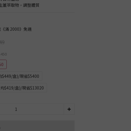
生薑萃取物，調整體質
《滿 2000》免運
49
$450
50
449/盒)/現省$5400
$419/盒)/現省$13020
品