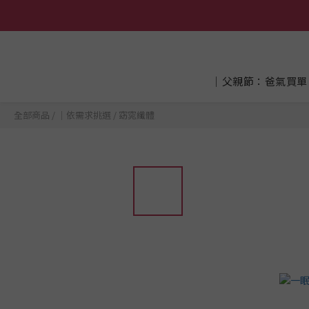
│父親節：爸氣買單
全部商品
/
│依需求挑選
/
窈窕纖體