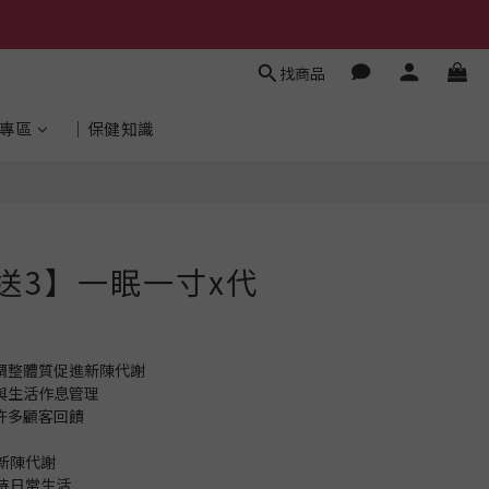
找商品
專區
│保健知識
立即購買
送3】一眠一寸x代
調整體質促進新陳代謝
與生活作息管理
許多顧客回饋 
新陳代謝
持日常生活