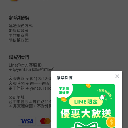
顧客服務
運送服務方式
退換貨政策
防詐騙宣導
隱私權政策
聯絡我們
Line@官方客服 ID
➜
@yentsui
(請記得加@)
嚴萃保健
客服專線 ➜ (04) 2512-3996
客服時間 ➜ 週一～週五 / 08:00-20:00
電子信箱 ➜ yentsui.shop@gmail.com
公司地址
台中市豐原區育仁路114巷15號13樓之2
➜ 非實體店面，不對外開放