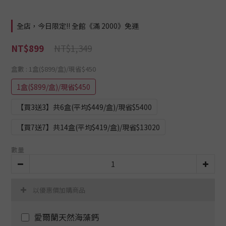
全店，今日限定!! 全館《滿 2000》免運
NT$1,349
NT$899
盒數
: 1盒($899/盒)/現省$450
1盒($899/盒)/現省$450
【買3送3】共6盒(平均$449/盒)/現省$5400
【買7送7】共14盒(平均$419/盒)/現省$13020
數量
以優惠價加購商品
愛爾蘭天然海藻鈣