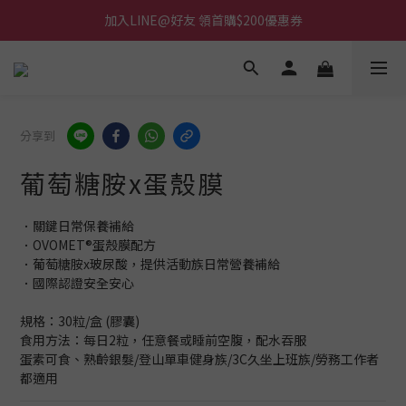
加入LINE@好友 領首購$200優惠券
分享到
葡萄糖胺x蛋殼膜
．關鍵日常保養補給
．OVOMET®蛋殼膜配方
．葡萄糖胺x玻尿酸，提供活動族日常營養補給
．國際認證安全安心
規格：30粒/盒 (膠囊)
食用方法：每日2粒，任意餐或睡前空腹，配水吞服
蛋素可食、熟齡銀髮/登山單車健身族/3C久坐上班族/勞務工作者
都適用