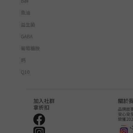
B群
魚油
益生菌
GABA
葡萄糖胺
鈣
Q10
加入社群
關於
拿折扣
品牌故
安心安
榮獲20