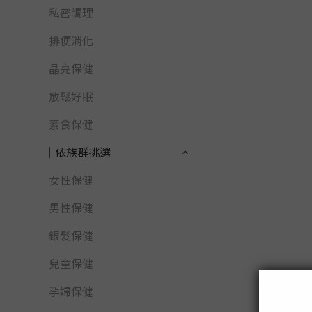
私密調理
排便消化
晶亮保健
放鬆好眠
素食保健
│依族群挑選
女性保健
男性保健
銀髮保健
兒童保健
孕婦保健