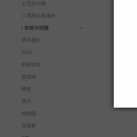
上班族必備
小資族日常補充
│依成分挑選
膠原蛋白
NMN
穀胱甘肽
蔓越莓
酵素
瑪卡
精胺酸
葉黃素