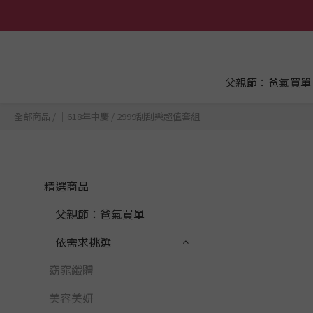
│父親節：爸氣買單
全部商品
/
│618年中慶
/
2999刮刮樂超值套組
精選商品
│父親節：爸氣買單
│依需求挑選
窈窕纖體
美容美妍