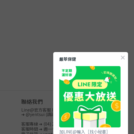
嚴萃保健
聯絡我們
Line@官方客服 ID
➜
@yentsui
(請記得加@)
客服專線 ➜ (04) 2512-3996
客服時間 ➜ 週一～週五 / 08:00-20:00
加LINE@輸入［找小秘書］