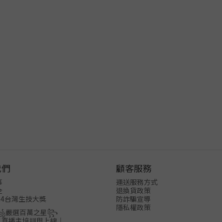
我們
顧客服務
事
運送服務方式
全
退換貨政策
24台灣生技大獎
防詐騙宣導
隱私權政策
꧁嚴選百萬之星꧂
│直播主培訓與上線│