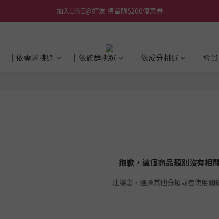
加入LINE@好友 領首購$200優惠券
│依需求挑選
│依族群挑選
│依成分挑選
│會員
抱歉，這個商品類別沒有相
建議您，選擇其他分類或者使用關