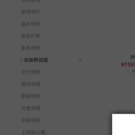
排便消化
晶亮保健
放鬆好眠
素食保健
說
│依族群挑選
NT$63
女性保健
男性保健
銀髮保健
兒童保健
孕婦保健
上班族必備