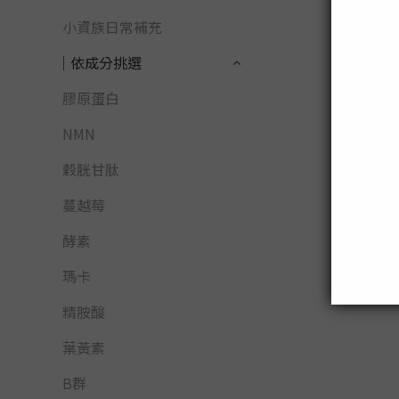
小資族日常補充
│依成分挑選
膠原蛋白
NMN
穀胱甘肽
蔓越莓
酵素
瑪卡
精胺酸
葉黃素
B群