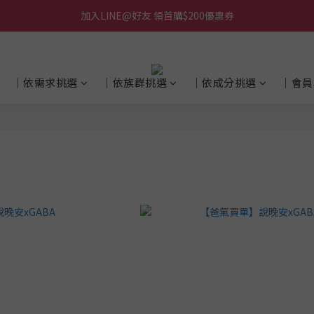
加入LINE@好友 領首購$200優惠券
│依需求挑選
│依族群挑選
│依成分挑選
│會員