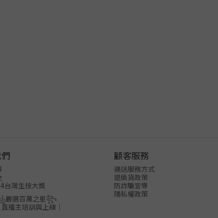
我們
顧客服務
事
運送服務方式
全
退換貨政策
24台灣生技大獎
防詐騙宣導
隱私權政策
꧁嚴選百萬之星꧂
│直播主培訓與上線│