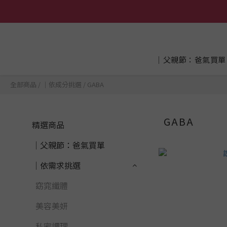
│父親節：爸氣買單
全部商品
/
│依成分挑選
/
GABA
GABA
精選商品
│父親節：爸氣買單
│依需求挑選
窈窕纖體
美容美妍
私密調理