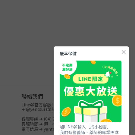
嚴萃保健
聯絡我們
Line@官方客服 ID
➜
@yentsui
(請記得加@)
客服專線 ➜ (04) 2512-3996
客服時間 ➜ 週一～週五 / 08:00-20:00
加LINE@輸入［找小秘書］
電子信箱 ➜ yentsui.shop@gmail.com
我們有營養師、藥師的專業團隊