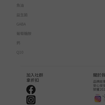
魚油
益生菌
GABA
葡萄糖胺
鈣
Q10
加入社群
關於
拿折扣
品牌故
安心安
榮獲20