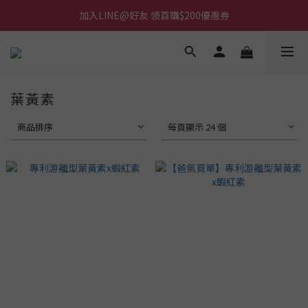
加入LINE@好友 領首購$200優惠券
葉黃素
商品排序
每頁顯示 24 個