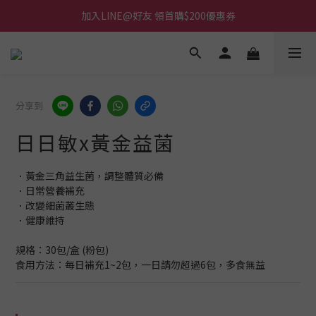
加入LINE@好友 領首購$200優惠券
分享到
日日敏x黃金益菌
．黃金三角益生菌，調整體質必備
．日常營養補充
．改變細菌叢生態
．健康維持  
規格：30包/盒 (粉包)
食用方法：每日補充1~2包，一日請勿超過6包，多食無益