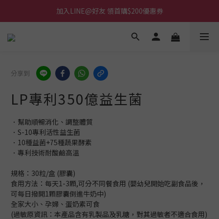
加入LINE@好友 領首購$200優惠券
分享到
LP專利350億益生菌
．幫助順暢消化、調整體質
．S-10專利活性益生菌
．10種益菌+75種蔬果酵素
．專利技術耐酸鹼高溫
規格：30粒/盒 (膠囊)
食用方法：每天1-3顆,可分不同餐食用 (嬰幼兒開始吃副食品後，
可每日撥開1顆膠囊倒進牛奶中)
全家大小、孕婦、蛋奶素可食
(過敏原資訊：本產品含有乳製品及乳糖，對其過敏者不適合食用)