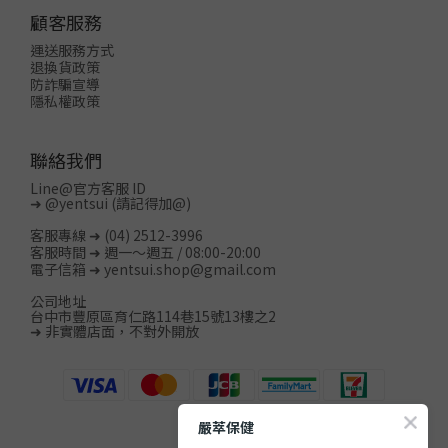
顧客服務
運送服務方式
退換貨政策
防詐騙宣導
隱私權政策
聯絡我們
Line@官方客服 ID
➜
@yentsui
(請記得加@)
客服專線 ➜ (04) 2512-3996
客服時間 ➜ 週一～週五 / 08:00-20:00
電子信箱 ➜ yentsui.shop@gmail.com
公司地址
台中市豐原區育仁路114巷15號13樓之2
➜ 非實體店面，不對外開放
嚴萃保健