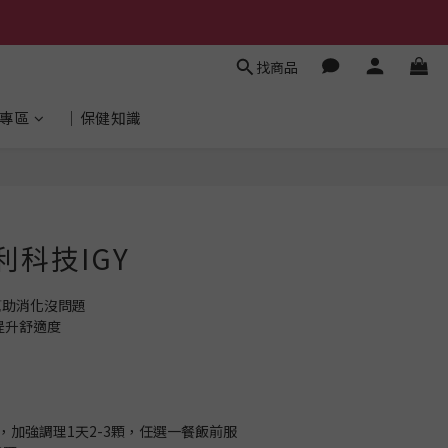
找商品
專區
│保健知識
立即購買
利科技IGY
幫助消化沒問題
提升舒適度
，加強調理1天2-3顆，任選一餐飯前服