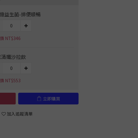
0億益生菌-排便順暢
 NT$346
RE清孅沙拉飲
 NT$553
立即購買
加入追蹤清單