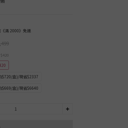
2顆
《滿 2000》免運
,499
省$420
420
720/盒)/現省$2337
669/盒)/現省$6640
品