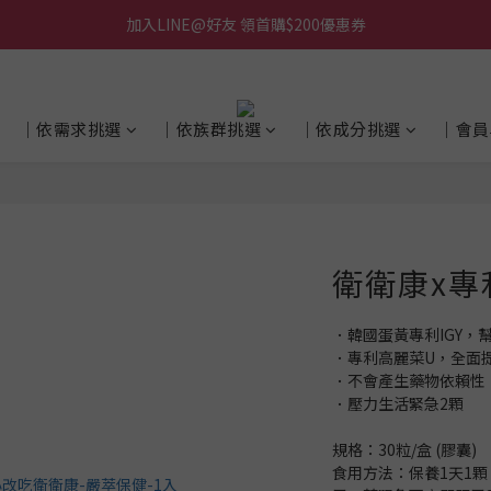
加入LINE@好友 領首購$200優惠券
│依需求挑選
│依族群挑選
│依成分挑選
│會員
衛衛康x專
．韓國蛋黃專利IGY，
．專利高麗菜U，全面
．不會產生藥物依賴性
．壓力生活緊急2顆
規格：30粒/盒 (膠囊)
食用方法：保養1天1顆