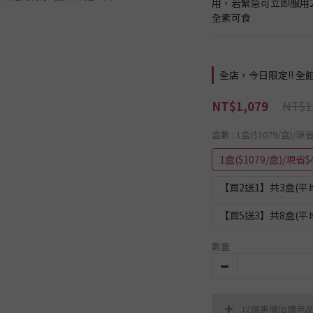
用，若緊急可立即服用
全素可食
全店，今日限定!! 全館
NT$1
NT$1,079
盒數
: 1盒($1079/盒)/現
1盒($1079/盒)/現省$
【買2送1】共3盒(平均$
【買5送3】共8盒(平均$
數量
以優惠價加購商