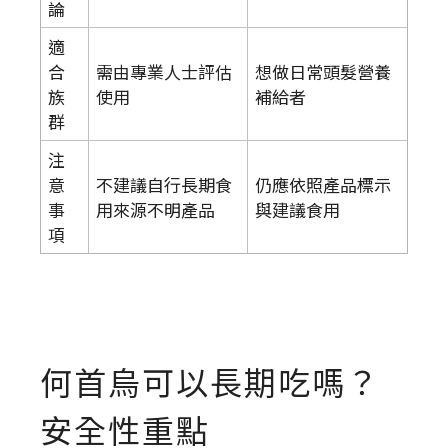
論
適
合
需由專業人士評估
想做日常頭髮營養
族
使用
補給者
群
注
意
不建議自行長期食
仍應依照產品標示
事
用來源不明產品
與建議食用
項
何首烏可以長期吃嗎？
安全性重點