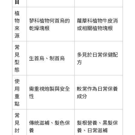
目
植
物
蓼科植物何首烏的
蘿藦科植物牛皮消
來
乾燥塊根
或相關植物塊根
源
常
見
多見於日常保健配
生首烏、制首烏
型
方
態
使
用
需重視炮製與安全
較常作為日常保養
重
性
成分
點
常
見
傳統滋補、髮色保
髮根營養、黑髮保
討
養
養、日常滋補