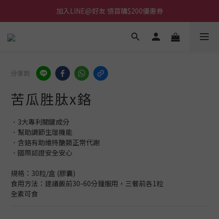
加入LINE@好友 領首購$200優惠券
分享到
苦瓜胜肽x鉻
．3大專利關鍵成分
．幫助調節生理機能
．含鉻有助維持醣類正常代謝
．國際認證安全安心
規格：30粒/盒 (膠囊)
食用方法：建議飯前30-60分鐘服用，三餐前各1粒
全素可食