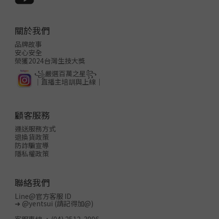
關於我們
品牌故事
安心安全
榮獲2024台灣生技大獎
꧁嚴選百萬之星꧂
│直播主培訓與上線│
顧客服務
運送服務方式
退換貨政策
防詐騙宣導
隱私權政策
聯絡我們
Line@官方客服 ID
➜
@yentsui
(請記得加@)