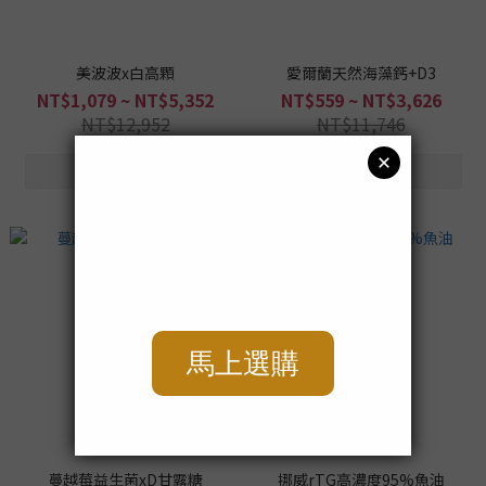
美波波x白高顆
愛爾蘭天然海藻鈣+D3
NT$1,079 ~ NT$5,352
NT$559 ~ NT$3,626
NT$12,952
NT$11,746
蔓越莓益生菌xD甘露糖
挪威rTG高濃度95%魚油